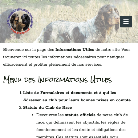
Aller
Main
au
Menu
contenu
Bienvenue sur la page des
Informations Utiles
de notre site. Vous
trouverez ici toutes les informations nécessaires pour naviguer
efficacement et profiter pleinement de nos services.
Menu des Informations Utiles
Liste de Formulaires et documents et à qui les
Adresser au club pour leurs bonnes prises en compte.
Statuts du Club de Race
Découvrez les
statuts officiels
de notre club de
race, qui définissent les objectifs, les règles de
fonctionnement et les droits et obligations des
membres. Ces statuts sont essentiels pour