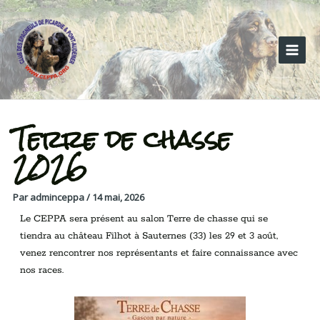
Aller
Navigation
Main
au
des
Menu
contenu
articles
Terre de chasse
2026
Par
adminceppa
/
14 mai, 2026
Le CEPPA sera présent au salon Terre de chasse qui se
tiendra au château Filhot à Sauternes (33) les 29 et 3 août,
venez rencontrer nos représentants et faire connaissance avec
nos races.